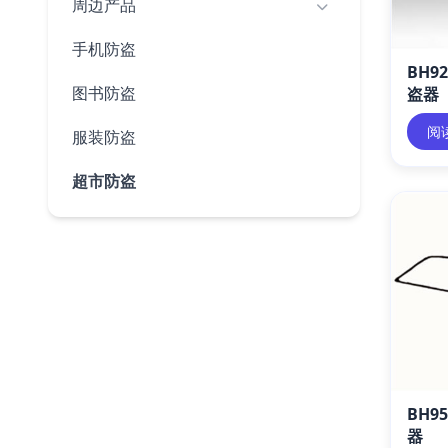
周边产品
手机防盗
BH9
图书防盗
盗器
阅
服装防盗
超市防盗
BH9
器