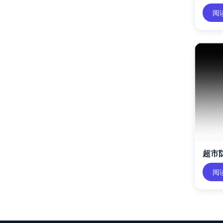
阅
超市防
阅