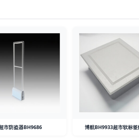
超市防盗器BH9686
博航BH9933超市软标