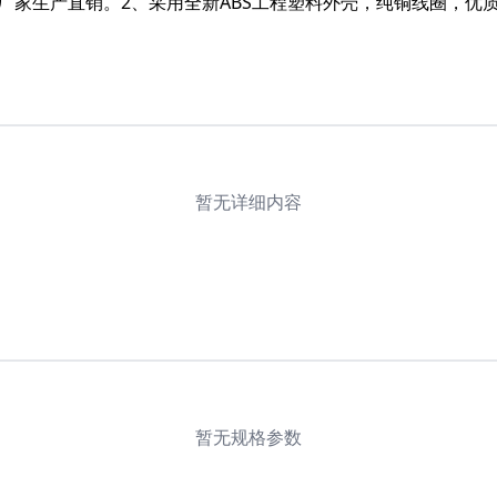
由厂家生产直销。2、采用全新ABS工程塑料外壳，纯铜线圈，优
暂无详细内容
暂无规格参数