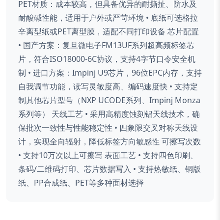
PET材质：成本较高，但具备优异的耐撕扯、防水及
耐酸碱性能，适用于户外或严苛环境 • 底纸可选格拉
辛离型纸或PET离型膜，适配不同打印设备 芯片配置
• 国产方案：复旦微电子FM13UF系列超高频标签芯
片，符合ISO18000-6C协议，支持4字节口令安全机
制 • 进口方案：Impinj U9芯片，96位EPC内存，支持
自我调节功能，读写灵敏度高、编码速度快 • 支持定
制其他芯片型号（NXP UCODE系列、Impinj Monza
系列等） 天线工艺 • 采用高精度蚀刻铝天线技术，确
保批次一致性与性能稳定性 • 四象限交叉对称天线设
计，实现全向辐射，降低标签方向敏感性 可擦写次数
• 支持10万次以上可擦写 表面工艺 • 支持四色印刷、
条码/二维码打印、芯片数据写入 • 支持热敏纸、铜版
纸、PP合成纸、PET等多种面材选择