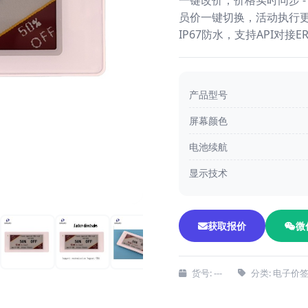
一键改价，价格实时同步 -
员价一键切换，活动执行更高
IP67防水，支持API对接E
产品型号
屏幕颜色
电池续航
显示技术
获取报价
微
货号: ---
分类: 电子价