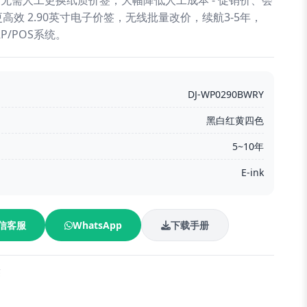
 无需人工更换纸质价签，大幅降低人工成本 - 促销价、会
效 2.90英寸电子价签，无线批量改价，续航3-5年，
RP/POS系统。
DJ-WP0290BWRY
黑白红黄四色
5~10年
E-ink
信客服
WhatsApp
下载手册
签